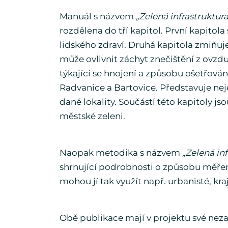
Manuál s názvem
„Zelená infrastruktur
rozdělena do tří kapitol. První kapitol
lidského zdraví. Druhá kapitola zmiňuje
může ovlivnit záchyt znečištění z ovzdu
týkající se hnojení a způsobu ošetřován
Radvanice a Bartovice. Představuje nej
dané lokality. Součástí této kapitoly js
městské zeleni.
Naopak metodika s názvem
„Zelená inf
shrnující podrobnosti o způsobu měřen
mohou jí tak využít např. urbanisté, kra
Obě publikace mají v projektu své nez