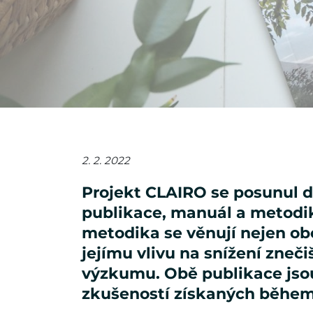
2. 2. 2022
Projekt CLAIRO se posunul d
publikace, manuál a metodiku
metodika se věnují nejen o
jejímu vlivu na snížení zneč
výzkumu. Obě publikace jsou
zkušeností získaných během p