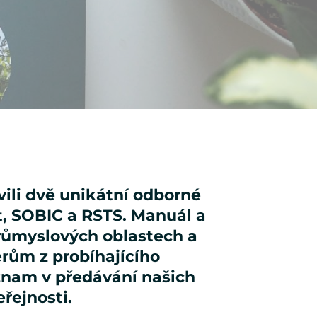
ili dvě unikátní odborné
t, SOBIC a RSTS. Manuál a
růmyslových oblastech a
ěrům z probíhajícího
ýznam v předávání našich
řejnosti.