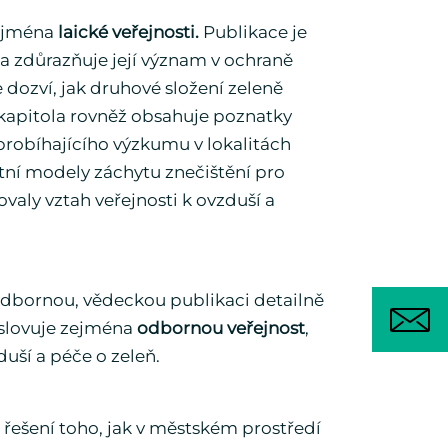
zejména
laické veřejnosti.
Publikace je
 a zdůrazňuje její význam v ochraně
 dozví, jak druhové složení zeleně
o kapitola rovněž obsahuje poznatky
 probíhajícího výzkumu v lokalitách
tní modely záchytu znečištění pro
ovaly vztah veřejnosti k ovzduší a
dbornou, vědeckou publikaci detailně
Oslovuje zejména
odbornou veřejnost
,
duší a péče o zeleň.
řešení toho, jak v městském prostředí