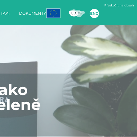
Přeskočit na obsah
TAKT
DOKUMENTY
jako
eleně