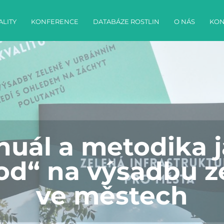
ALITY
KONFERENCE
DATABÁZE ROSTLIN
O NÁS
KON
uál a metodika 
od“ na výsadbu z
ve městech