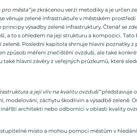
a pro města“
je zkrácenou verzí metodiky a je určen 
a se věnuje zelené infrastruktuře v městském prostředí
 principy výsadby zelené infrastruktury. Čtenář se zde
ší, a to s ohledem na její strukturu a kompozici. Tat
í zeleně. Poslední kapitola shrnuje hlavní poznatky z
en způsob měření znečištění ovzduší, ale také konkré
ou také hlavní závěry z veřejných průzkumů, které sled
rastruktura a její vliv na kvalitu ovzduší“
představuje o
í, modelování, záchytu škodlivin a výsadbě zeleně. 
jinářští architekti nebo odborníci v oblasti kvality ovz
astupitelné místo a mohou pomoci městům v hledání 