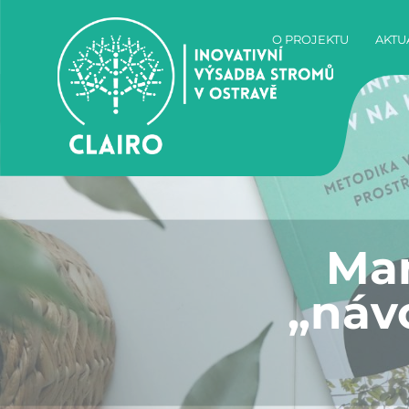
O PROJEKTU
AKTU
Man
„náv