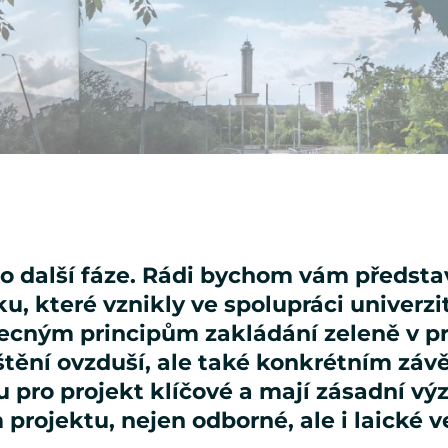
o další fáze. Rádi bychom vám představ
, které vznikly ve spolupráci univerzi
becným principům zakládání zeleně v p
ištění ovzduší, ale také konkrétním záv
 pro projekt klíčové a mají zásadní v
rojektu, nejen odborné, ale i laické ve